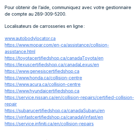
Pour obtenir de l’aide, communiquez avec votre gestionnaire
de compte au 289-309-5200.
Localisateurs de carrosseries en ligne :
www.autobodylocator.ca
https://www.mopar.com/en-ca/assistance/collision-
assistance.html
https://toyotacertifiedshop.ca/canadaToyota/en
https://lexuscertifiedshop.ca/canadaLexus/en
https://www.genesiscertifiedshop.ca
https://www.honda.ca/collision-centre
https://www.acura.ca/collision-centre
https://www.hyundaicertifiedshop.ca
https://service.nissan.ca/en/collision-repairs/certified-collision-
repair
https://subarucertifiedshop.ca/canadaSubaru/en
https://vinfastcertifiedshop.ca/canadaVinfast/en
https://service.infiniti.ca/en/collision-repairs